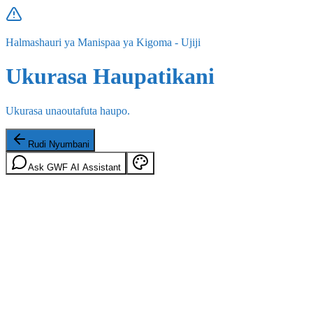
Halmashauri ya Manispaa ya Kigoma - Ujiji
Ukurasa Haupatikani
Ukurasa unaoutafuta haupo.
Rudi Nyumbani
Ask GWF AI Assistant