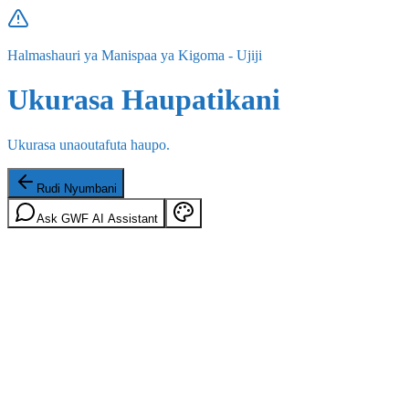
Halmashauri ya Manispaa ya Kigoma - Ujiji
Ukurasa Haupatikani
Ukurasa unaoutafuta haupo.
Rudi Nyumbani
Ask GWF AI Assistant