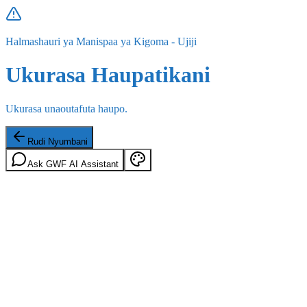
Halmashauri ya Manispaa ya Kigoma - Ujiji
Ukurasa Haupatikani
Ukurasa unaoutafuta haupo.
Rudi Nyumbani
Ask GWF AI Assistant