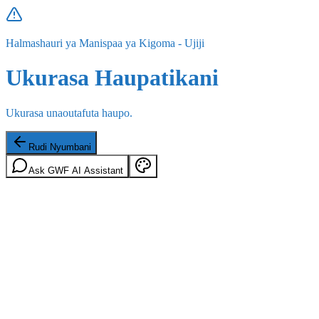
Halmashauri ya Manispaa ya Kigoma - Ujiji
Ukurasa Haupatikani
Ukurasa unaoutafuta haupo.
Rudi Nyumbani
Ask GWF AI Assistant