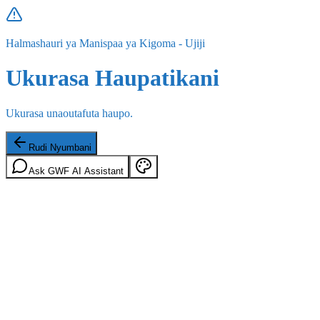
Halmashauri ya Manispaa ya Kigoma - Ujiji
Ukurasa Haupatikani
Ukurasa unaoutafuta haupo.
Rudi Nyumbani
Ask GWF AI Assistant