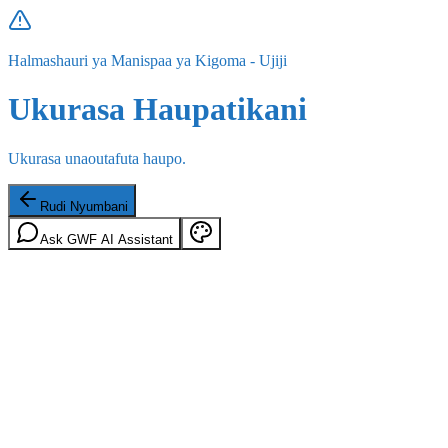
Halmashauri ya Manispaa ya Kigoma - Ujiji
Ukurasa Haupatikani
Ukurasa unaoutafuta haupo.
Rudi Nyumbani
Ask GWF AI Assistant