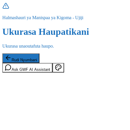
Halmashauri ya Manispaa ya Kigoma - Ujiji
Ukurasa Haupatikani
Ukurasa unaoutafuta haupo.
Rudi Nyumbani
Ask GWF AI Assistant